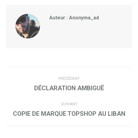
Auteur :
Anonyma_ad
Navigation
PRÉCÉDENT
article
DÉCLARATION AMBIGUË
Article
précédent
:
SUIVANT
COPIE DE MARQUE TOPSHOP AU LIBAN
Article
suivant
: