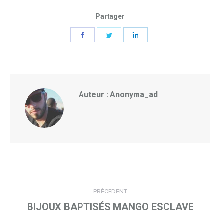
Partager
Partager
Partager
Partager
sur
sur
sur
Facebook
Twitter
LinkedIn
Auteur :
Anonyma_ad
Navigation
PRÉCÉDENT
article
BIJOUX BAPTISÉS MANGO ESCLAVE
Article
précédent