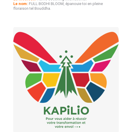
Le nom:
FULL BODHI BLOOM, épanouie toi en pleine
floraison tel Bouddha.