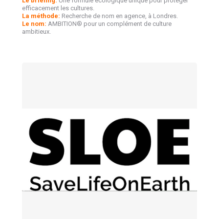
Le briefing:
Une formule écologique unique pour protéger
efficacement les cultures.
La méthode:
Recherche de nom en agence, à Londres.
Le nom:
AMBITION® pour un complément de culture
ambitieux.