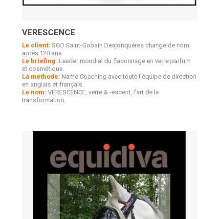
VERESCENCE
Le client:
SGD Saint-Gobain Desjonquères change de nom
après 120 ans.
Le briefing:
Leader mondial du flaconnage en verre parfum
et cosmétique.
La méthode:
Name Coaching avec toute l’équipe de direction
en anglais et français.
Le nom:
VERESCENCE, verre & -escent, l’art de la
transformation.