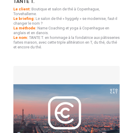
TANTE T.
Le client:
Boutique et salon de thé à Copenhague,
Torvehallerne.
Le briefing:
Le salon de thé « hyggely » se modernise, faut-il
changer le nom ?
La méthode:
Name Coaching et yoga à Copenhague en
anglais et en danois.
Le nom:
TANTE T. en hommage à la fondatrice aux pâtisseries
faites maison, avec cette triple allitération en T, du thé, du thé
et encore du thé.