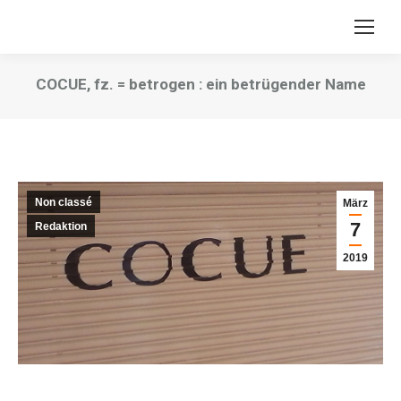
COCUE, fz. = betrogen : ein betrügender Name
Sie befinden sich hier:
Non classé
März
7
Redaktion
2019