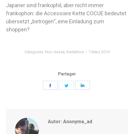
Japaner sind frankophil, aber nicht immer
frankophon: die Accessoire Kette COCUE bedeutet
übersetzt „betrogen“, eine Einladung zum
shoppen?
Categories:
Non classé
,
Redaktion
7 März 2019
Partager
Share
Share
Share
on
on
on
Facebook
Twitter
LinkedIn
Autor:
Anonyma_ad