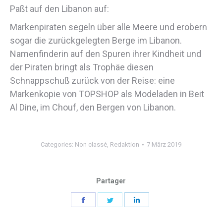
Paßt auf den Libanon auf:
Markenpiraten segeln über alle Meere und erobern
sogar die zurückgelegten Berge im Libanon.
Namenfinderin auf den Spuren ihrer Kindheit und
der Piraten bringt als Trophäe diesen
Schnappschuß zurück von der Reise: eine
Markenkopie von TOPSHOP als Modeladen in Beit
Al Dine, im Chouf, den Bergen von Libanon.
Categories:
Non classé
,
Redaktion
7 März 2019
Partager
Share
Share
Share
on
on
on