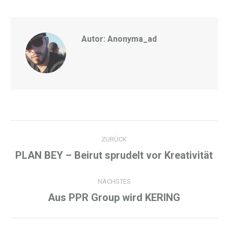
Facebook
Twitter
LinkedIn
Autor:
Anonyma_ad
Kommentarnavigation
ZURÜCK
PLAN BEY – Beirut sprudelt vor Kreativität
Vorheriger
Beitrag:
NÄCHSTES
Aus PPR Group wird KERING
Nächster
Beitrag: