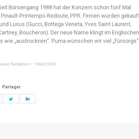
eit Börsengang 1988 hat der Konzern schon fünf Mal
 Pinault-Printemps-Redoute, PPR. Firmen wurden gekauft
und Luxus (Gucci, Bottega Veneta, Yves Saint Laurent,
 Cartney, Boucheron). Der neue Name klingt im Englische
gs wie „austrocknen“. Puma wünschen wir viel „Fürsorge“
lassé
,
Redaktion
7 März 2019
Partager
hare
Share
Share
n
on
on
acebook
Twitter
LinkedIn