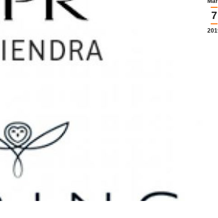
Mär
7
201