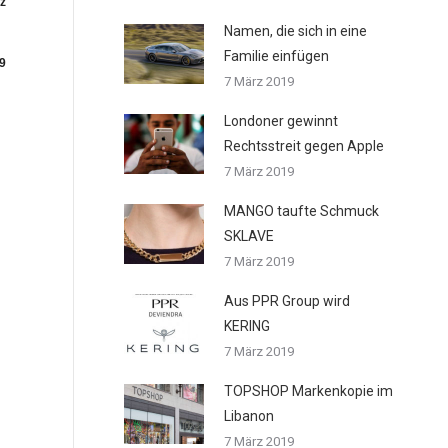
z
Namen, die sich in eine
Familie einfügen
9
7 März 2019
Londoner gewinnt
Rechtsstreit gegen Apple
7 März 2019
MANGO taufte Schmuck
SKLAVE
7 März 2019
Aus PPR Group wird
KERING
7 März 2019
TOPSHOP Markenkopie im
Libanon
7 März 2019