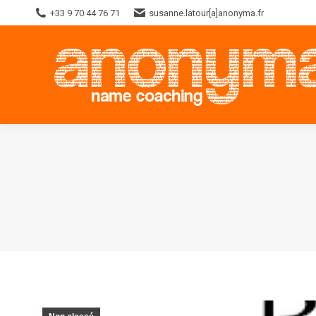
+33 9 70 44 76 71
susanne.latour[a]anonyma.fr