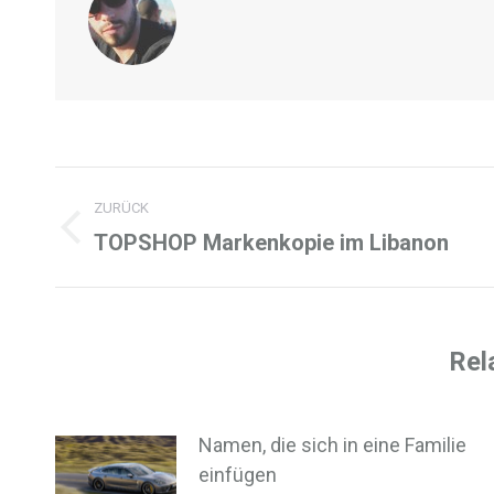
Kommentarnavigation
ZURÜCK
TOPSHOP Markenkopie im Libanon
Vorheriger
Beitrag:
Rel
Namen, die sich in eine Familie
einfügen