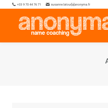
+33 9 70 44 76 71
susanne.latour[a]anonyma.fr