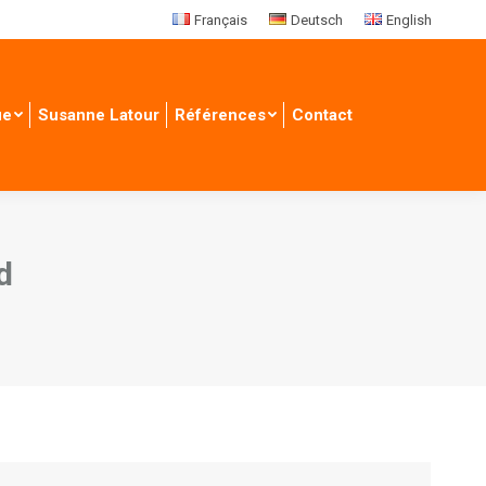
Français
Deutsch
English
ue
Susanne Latour
Références
Contact
d