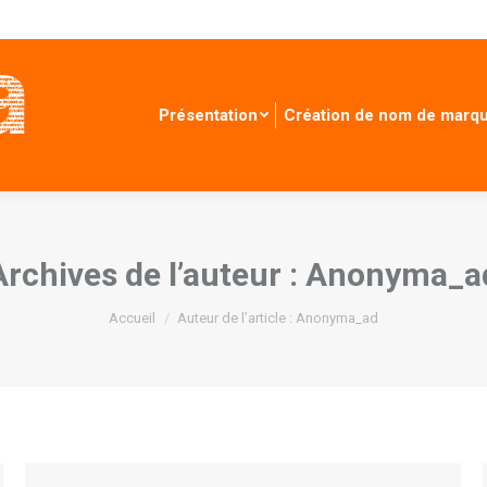
Présentation
Création de nom de marq
Archives de l’auteur :
Anonyma_a
Vous êtes ici :
Accueil
Auteur de l’article : Anonyma_ad