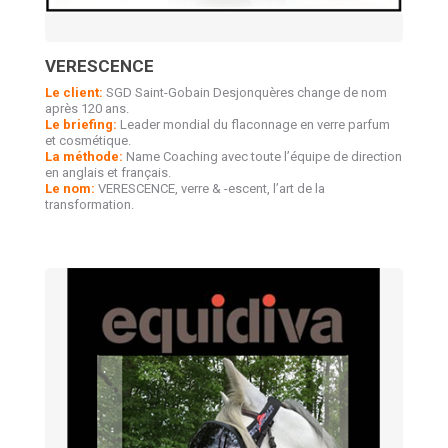
VERESCENCE
Le client:
SGD Saint-Gobain Desjonquères change de nom
après 120 ans.
Le briefing:
Leader mondial du flaconnage en verre parfum
et cosmétique.
La méthode:
Name Coaching avec toute l’équipe de direction
en anglais et français.
Le nom:
VERESCENCE, verre & -escent, l’art de la
transformation.