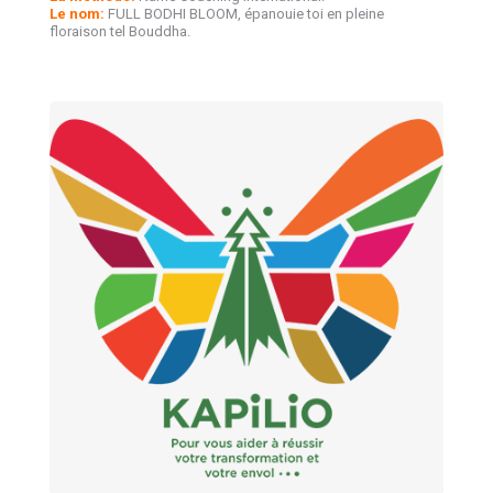
Le nom:
FULL BODHI BLOOM, épanouie toi en pleine
floraison tel Bouddha.