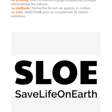
Le briefing:
Une formule écologique unique pour protéger
efficacement les cultures.
La méthode:
Recherche de nom en agence, à Londres.
Le nom:
AMBITION® pour un complément de culture
ambitieux.